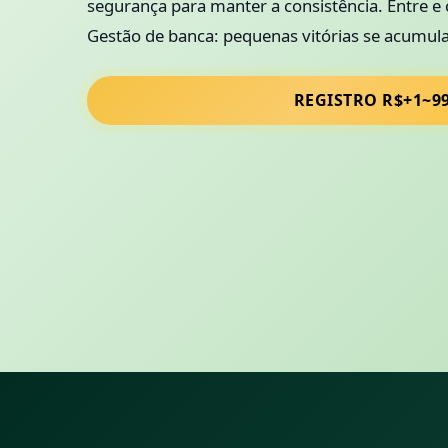
segurança para manter a consistência. Entre 
Gestão de banca: pequenas vitórias se acumul
REGISTRO R$+1~9