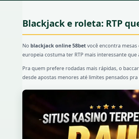
Blackjack e roleta: RTP qu
No
blackjack online 58bet
você encontra mesas co
europeia costuma ter RTP mais interessante que a 
Pra quem prefere rodadas mais rápidas, o baccara
desde apostas menores até limites pensados pra 