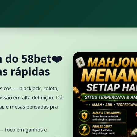
n do 58bet❤️
as rápidas
icos — blackjack, roleta,
ssão em alta definição. Dá
tar, e mesas pensadas pra
 — foco em ganhos e