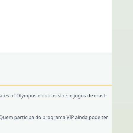
tes of Olympus e outros slots e jogos de crash
. Quem participa do programa VIP ainda pode ter