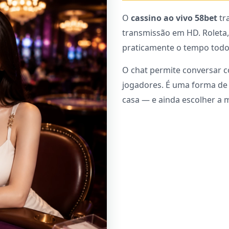
O
cassino ao vivo 58bet
tr
transmissão em HD. Roleta, 
praticamente o tempo todo,
O chat permite conversar c
jogadores. É uma forma de 
casa — e ainda escolher a 