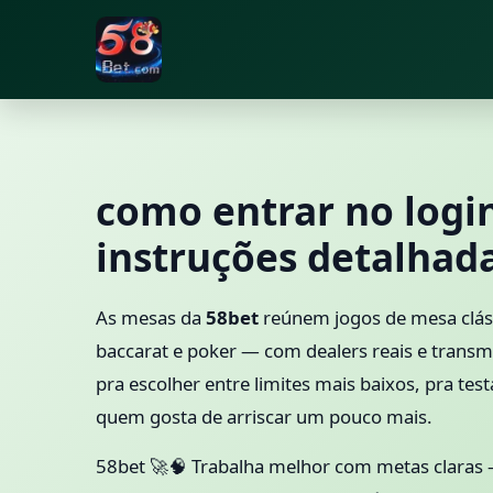
como entrar no logi
instruções detalhad
As mesas da
58bet
reúnem jogos de mesa cláss
baccarat e poker — com dealers reais e transmi
pra escolher entre limites mais baixos, pra tes
quem gosta de arriscar um pouco mais.
58bet 🚀🧠 Trabalha melhor com metas claras