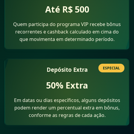
Até R$ 500
Quem participa do programa VIP recebe bônus
recorrentes e cashback calculado em cima do
que movimenta em determinado período.
ESPECIAL
Depósito Extra
50% Extra
Em datas ou dias específicos, alguns depósitos
podem render um percentual extra em bônus,
conforme as regras de cada ação.