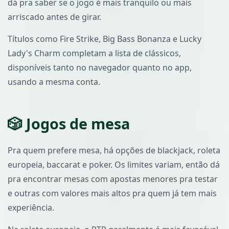
dá pra saber se o jogo é mais tranquilo ou mais
arriscado antes de girar.
Títulos como Fire Strike, Big Bass Bonanza e Lucky
Lady's Charm completam a lista de clássicos,
disponíveis tanto no navegador quanto no app,
usando a mesma conta.
🎲 Jogos de mesa
Pra quem prefere mesa, há opções de blackjack, roleta
europeia, baccarat e poker. Os limites variam, então dá
pra encontrar mesas com apostas menores pra testar
e outras com valores mais altos pra quem já tem mais
experiência.