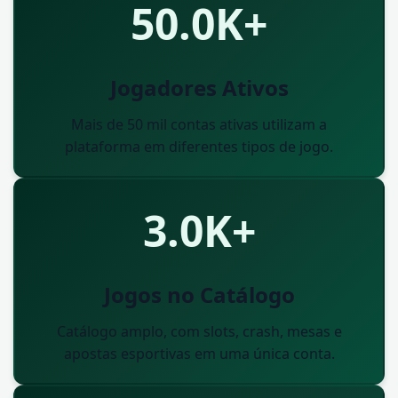
50.0K+
Jogadores Ativos
Mais de 50 mil contas ativas utilizam a
plataforma em diferentes tipos de jogo.
3.0K+
Jogos no Catálogo
Catálogo amplo, com slots, crash, mesas e
apostas esportivas em uma única conta.