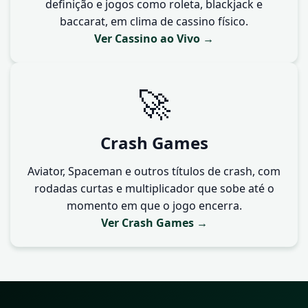
definição e jogos como roleta, blackjack e
baccarat, em clima de cassino físico.
Ver Cassino ao Vivo →
🚀
Crash Games
Aviator, Spaceman e outros títulos de crash, com
rodadas curtas e multiplicador que sobe até o
momento em que o jogo encerra.
Ver Crash Games →