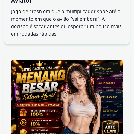
Aviator
Jogo de crash em que o multiplicador sobe até o
momento em que o avião “vai embora”. A
decisão é sacar antes ou esperar um pouco mais,
em rodadas rápidas.