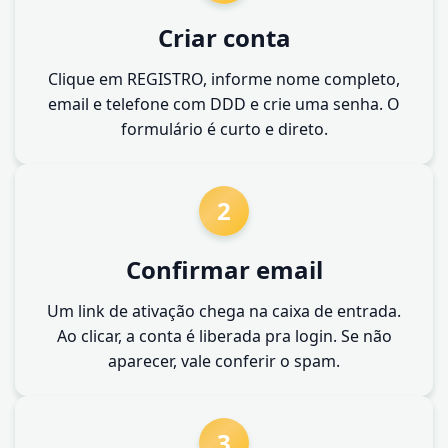
Criar conta
Clique em REGISTRO, informe nome completo,
email e telefone com DDD e crie uma senha. O
formulário é curto e direto.
2
Confirmar email
Um link de ativação chega na caixa de entrada.
Ao clicar, a conta é liberada pra login. Se não
aparecer, vale conferir o spam.
3