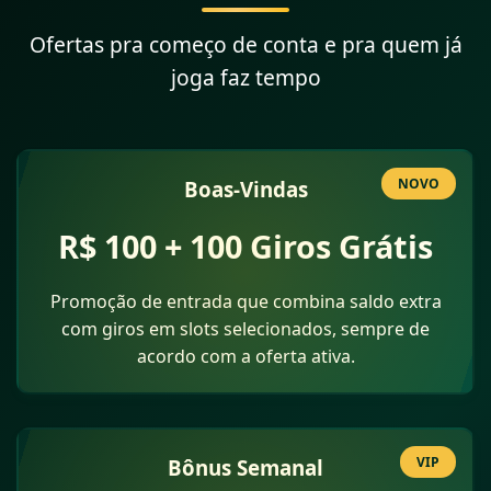
Ofertas pra começo de conta e pra quem já
joga faz tempo
NOVO
Boas-Vindas
R$ 100 + 100 Giros Grátis
Promoção de entrada que combina saldo extra
com giros em slots selecionados, sempre de
acordo com a oferta ativa.
VIP
Bônus Semanal