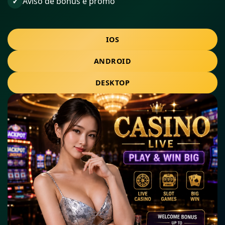
✓
Aviso de bônus e promo
IOS
ANDROID
DESKTOP