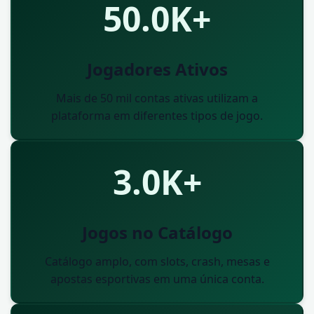
50.0K+
Jogadores Ativos
Mais de 50 mil contas ativas utilizam a
plataforma em diferentes tipos de jogo.
3.0K+
Jogos no Catálogo
Catálogo amplo, com slots, crash, mesas e
apostas esportivas em uma única conta.