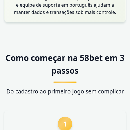
e equipe de suporte em português ajudam a
manter dados e transações sob mais controle.
Como começar na 58bet em 3
passos
Do cadastro ao primeiro jogo sem complicar
1