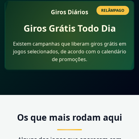
RELÂMPAGO
Giros Diários
Giros Grátis Todo Dia
Existem campanhas que liberam giros grátis em
jogos selecionados, de acordo com o calendário
de promoções.
Os que mais rodam aqui