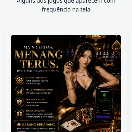
Alguns dos jogos que aparecem com
frequência na tela