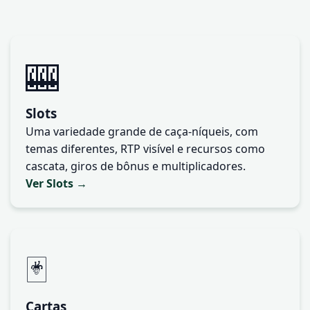
🎰
Slots
Uma variedade grande de caça‑níqueis, com
temas diferentes, RTP visível e recursos como
cascata, giros de bônus e multiplicadores.
Ver Slots →
🃏
Cartas