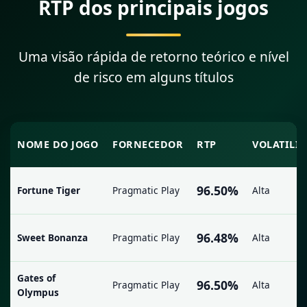
RTP dos principais jogos
Uma visão rápida de retorno teórico e nível
de risco em alguns títulos
NOME DO JOGO
FORNECEDOR
RTP
VOLATILI
96.50%
Fortune Tiger
Pragmatic Play
Alta
96.48%
Sweet Bonanza
Pragmatic Play
Alta
Gates of
96.50%
Pragmatic Play
Alta
Olympus