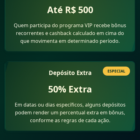
Até R$ 500
Quem participa do programa VIP recebe bônus
recorrentes e cashback calculado em cima do
que movimenta em determinado período.
ESPECIAL
Depósito Extra
50% Extra
Em datas ou dias específicos, alguns depósitos
podem render um percentual extra em bônus,
conforme as regras de cada ação.