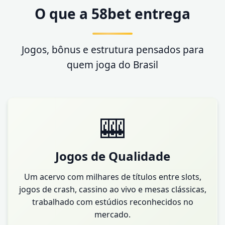
O que a 58bet entrega
Jogos, bônus e estrutura pensados para
quem joga do Brasil
🎰
Jogos de Qualidade
Um acervo com milhares de títulos entre slots,
jogos de crash, cassino ao vivo e mesas clássicas,
trabalhado com estúdios reconhecidos no
mercado.