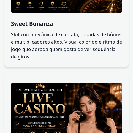
Sweet Bonanza
Slot com mecânica de cascata, rodadas de bônus
e multiplicadores altos. Visual colorido e ritmo de
jogo que agrada quem gosta de ver sequência
de giros.