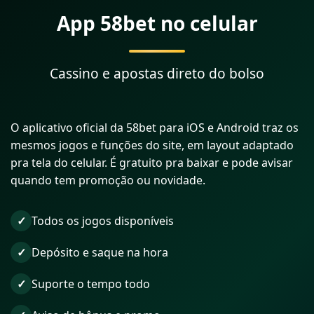
App 58bet no celular
Cassino e apostas direto do bolso
O aplicativo oficial da 58bet para iOS e Android traz os
mesmos jogos e funções do site, em layout adaptado
pra tela do celular. É gratuito pra baixar e pode avisar
quando tem promoção ou novidade.
✓
Todos os jogos disponíveis
✓
Depósito e saque na hora
✓
Suporte o tempo todo