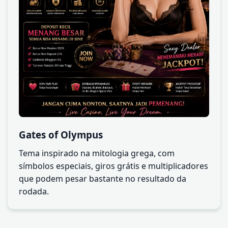
Gates of Olympus
Tema inspirado na mitologia grega, com
símbolos especiais, giros grátis e multiplicadores
que podem pesar bastante no resultado da
rodada.