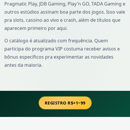
Pragmatic Play, JDB Gaming, Play'n GO, TADA Gaming e
outros estúdios assinam boa parte dos jogos. Isso vale
pra slots, cassino ao vivo e crash, além de títulos que
aparecem primeiro por aqui.
O catálogo é atualizado com frequência. Quem
participa do programa VIP costuma receber avisos e
bônus específicos pra experimentar as novidades
antes da maioria.
REGISTRO R$+1~99