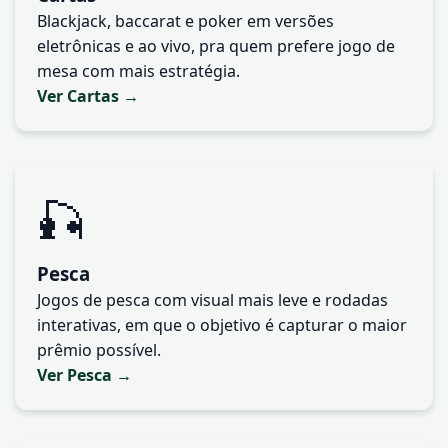
Blackjack, baccarat e poker em versões
eletrônicas e ao vivo, pra quem prefere jogo de
mesa com mais estratégia.
Ver Cartas →
🎣
Pesca
Jogos de pesca com visual mais leve e rodadas
interativas, em que o objetivo é capturar o maior
prêmio possível.
Ver Pesca →