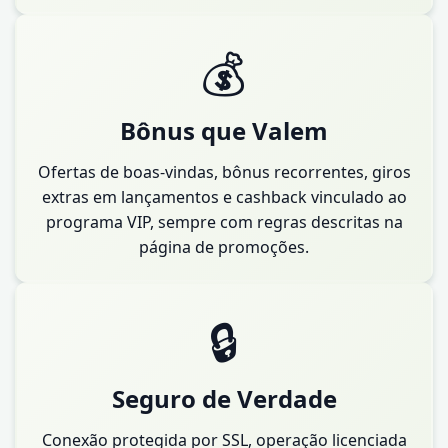
💰
Bônus que Valem
Ofertas de boas‑vindas, bônus recorrentes, giros
extras em lançamentos e cashback vinculado ao
programa VIP, sempre com regras descritas na
página de promoções.
🔒
Seguro de Verdade
Conexão protegida por SSL, operação licenciada