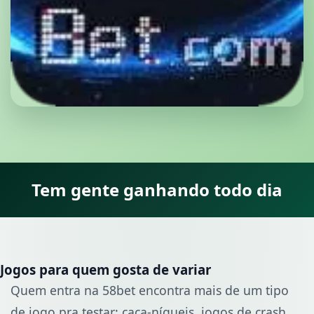
Tem gente ganhando todo dia
Jogos para quem gosta de variar
Quem entra na 58bet encontra mais de um tipo
de jogo pra testar: caça‑níqueis, jogos de crash,