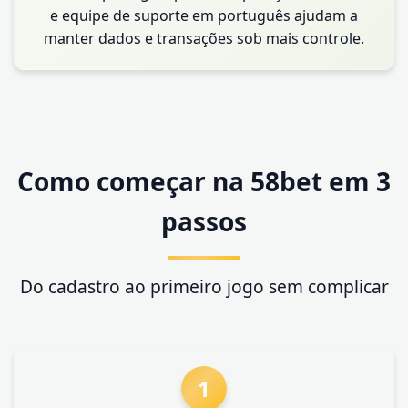
e equipe de suporte em português ajudam a
manter dados e transações sob mais controle.
Como começar na 58bet em 3
passos
Do cadastro ao primeiro jogo sem complicar
1