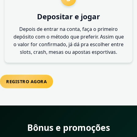
Depositar e jogar
Depois de entrar na conta, faça o primeiro
depósito com o método que preferir. Assim que
o valor for confirmado, já dá pra escolher entre
slots, crash, mesas ou apostas esportivas.
REGISTRO AGORA
Bônus e promoções