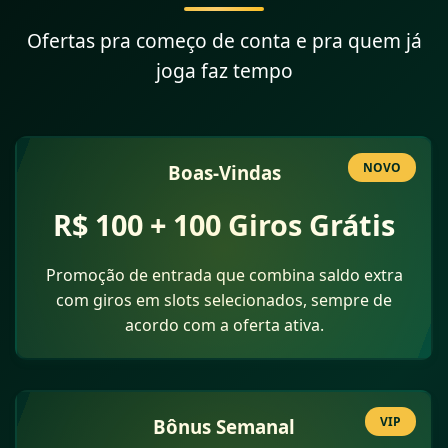
Ofertas pra começo de conta e pra quem já
joga faz tempo
NOVO
Boas-Vindas
R$ 100 + 100 Giros Grátis
Promoção de entrada que combina saldo extra
com giros em slots selecionados, sempre de
acordo com a oferta ativa.
VIP
Bônus Semanal