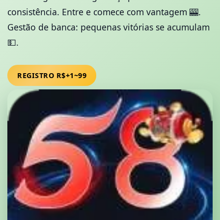
consistência. Entre e comece com vantagem 🎰.
Gestão de banca: pequenas vitórias se acumulam
💵.
REGISTRO R$+1~99