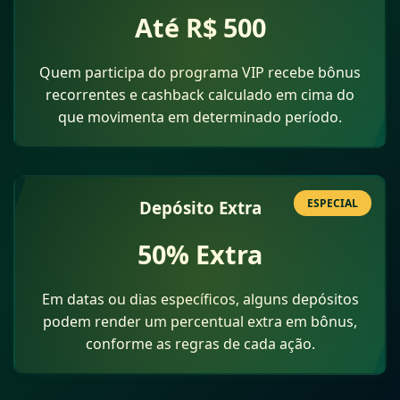
Até R$ 500
Quem participa do programa VIP recebe bônus
recorrentes e cashback calculado em cima do
que movimenta em determinado período.
ESPECIAL
Depósito Extra
50% Extra
Em datas ou dias específicos, alguns depósitos
podem render um percentual extra em bônus,
conforme as regras de cada ação.