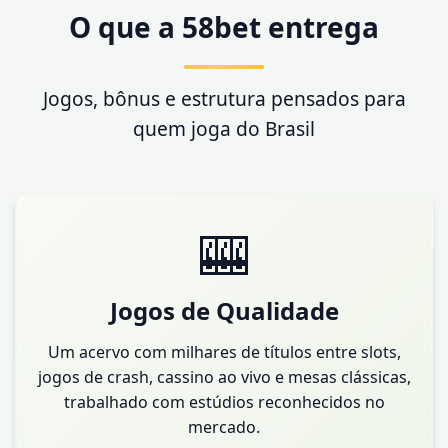
O que a 58bet entrega
Jogos, bônus e estrutura pensados para
quem joga do Brasil
🎰
Jogos de Qualidade
Um acervo com milhares de títulos entre slots,
jogos de crash, cassino ao vivo e mesas clássicas,
trabalhado com estúdios reconhecidos no
mercado.