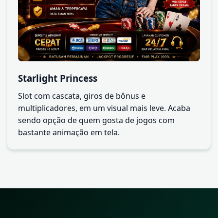
Starlight Princess
Slot com cascata, giros de bônus e
multiplicadores, em um visual mais leve. Acaba
sendo opção de quem gosta de jogos com
bastante animação em tela.