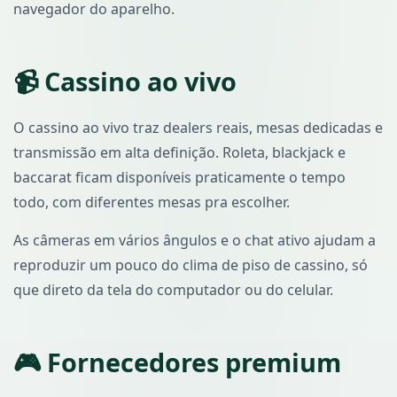
navegador do aparelho.
📹 Cassino ao vivo
O cassino ao vivo traz dealers reais, mesas dedicadas e
transmissão em alta definição. Roleta, blackjack e
baccarat ficam disponíveis praticamente o tempo
todo, com diferentes mesas pra escolher.
As câmeras em vários ângulos e o chat ativo ajudam a
reproduzir um pouco do clima de piso de cassino, só
que direto da tela do computador ou do celular.
🎮 Fornecedores premium