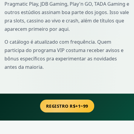
Pragmatic Play, JDB Gaming, Play'n GO, TADA Gaming e
outros estúdios assinam boa parte dos jogos. Isso vale
pra slots, cassino ao vivo e crash, além de títulos que
aparecem primeiro por aqui.
O catálogo é atualizado com frequência. Quem
participa do programa VIP costuma receber avisos e
bônus específicos pra experimentar as novidades
antes da maioria.
REGISTRO R$+1~99