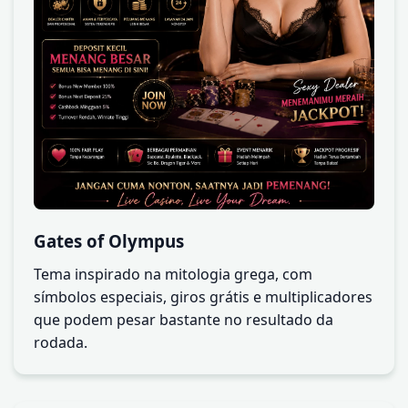
Gates of Olympus
Tema inspirado na mitologia grega, com
símbolos especiais, giros grátis e multiplicadores
que podem pesar bastante no resultado da
rodada.