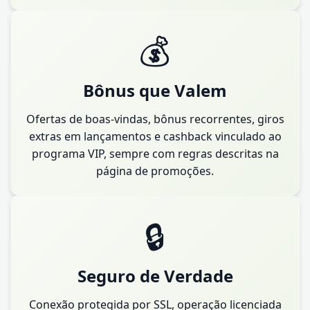
💰
Bônus que Valem
Ofertas de boas‑vindas, bônus recorrentes, giros
extras em lançamentos e cashback vinculado ao
programa VIP, sempre com regras descritas na
página de promoções.
🔒
Seguro de Verdade
Conexão protegida por SSL, operação licenciada