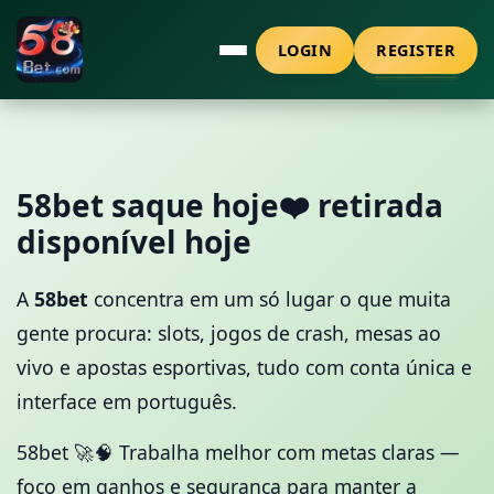
LOGIN
REGISTER
58bet saque hoje❤️ retirada
disponível hoje
A
58bet
concentra em um só lugar o que muita
gente procura: slots, jogos de crash, mesas ao
vivo e apostas esportivas, tudo com conta única e
interface em português.
58bet 🚀🧠 Trabalha melhor com metas claras —
foco em ganhos e segurança para manter a