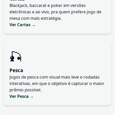
Blackjack, baccarat e poker em versões
eletrônicas e ao vivo, pra quem prefere jogo de
mesa com mais estratégia.
Ver Cartas →
🎣
Pesca
Jogos de pesca com visual mais leve e rodadas
interativas, em que o objetivo é capturar o maior
prêmio possível.
Ver Pesca →