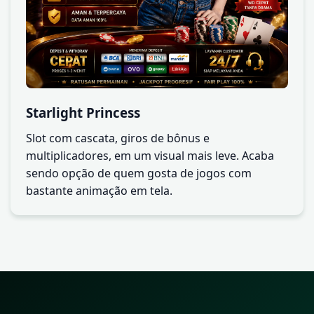
Starlight Princess
Slot com cascata, giros de bônus e
multiplicadores, em um visual mais leve. Acaba
sendo opção de quem gosta de jogos com
bastante animação em tela.