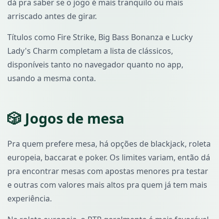
dá pra saber se o jogo é mais tranquilo ou mais
arriscado antes de girar.
Títulos como Fire Strike, Big Bass Bonanza e Lucky
Lady's Charm completam a lista de clássicos,
disponíveis tanto no navegador quanto no app,
usando a mesma conta.
🎲 Jogos de mesa
Pra quem prefere mesa, há opções de blackjack, roleta
europeia, baccarat e poker. Os limites variam, então dá
pra encontrar mesas com apostas menores pra testar
e outras com valores mais altos pra quem já tem mais
experiência.