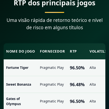
RTP dos principais jogos
Uma visão rápida de retorno teórico e nível
de risco em alguns títulos
NOME DO JOGO
FORNECEDOR
RTP
VOLATILI
96.50%
Fortune Tiger
Pragmatic Play
Alta
96.48%
Sweet Bonanza
Pragmatic Play
Alta
Gates of
96.50%
Pragmatic Play
Alta
Olympus