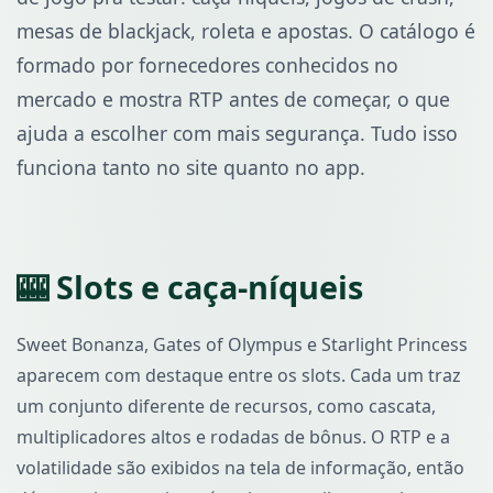
mesas de blackjack, roleta e apostas. O catálogo é
formado por fornecedores conhecidos no
mercado e mostra RTP antes de começar, o que
ajuda a escolher com mais segurança. Tudo isso
funciona tanto no site quanto no app.
🎰 Slots e caça-níqueis
Sweet Bonanza, Gates of Olympus e Starlight Princess
aparecem com destaque entre os slots. Cada um traz
um conjunto diferente de recursos, como cascata,
multiplicadores altos e rodadas de bônus. O RTP e a
volatilidade são exibidos na tela de informação, então