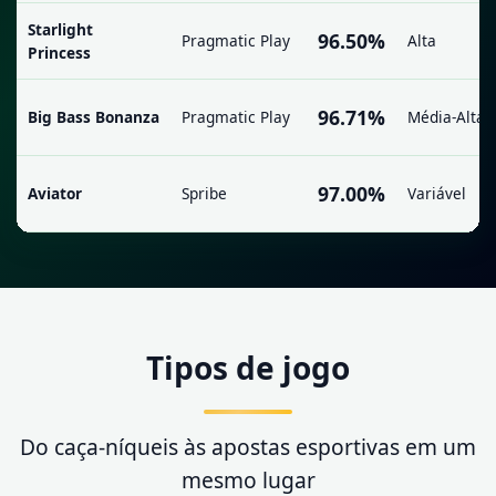
Starlight
96.50%
Pragmatic Play
Alta
Princess
96.71%
Big Bass Bonanza
Pragmatic Play
Média-Alta
97.00%
Aviator
Spribe
Variável
Tipos de jogo
Do caça‑níqueis às apostas esportivas em um
mesmo lugar