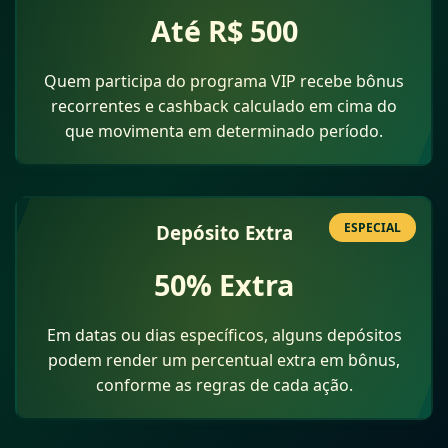
Até R$ 500
Quem participa do programa VIP recebe bônus
recorrentes e cashback calculado em cima do
que movimenta em determinado período.
ESPECIAL
Depósito Extra
50% Extra
Em datas ou dias específicos, alguns depósitos
podem render um percentual extra em bônus,
conforme as regras de cada ação.