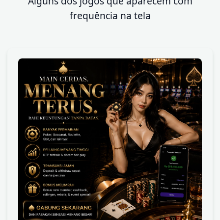
Alguns dos jogos que aparecem com
frequência na tela