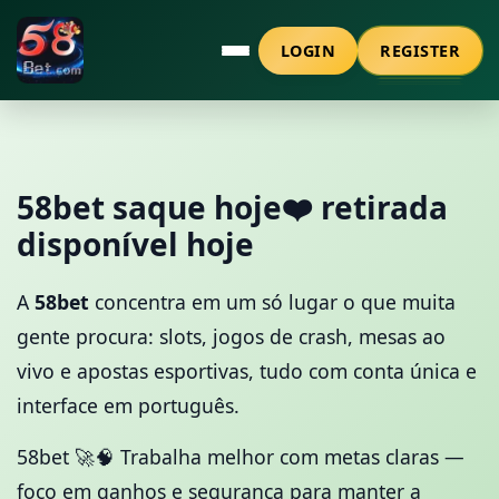
LOGIN
REGISTER
58bet saque hoje❤️ retirada
disponível hoje
A
58bet
concentra em um só lugar o que muita
gente procura: slots, jogos de crash, mesas ao
vivo e apostas esportivas, tudo com conta única e
interface em português.
58bet 🚀🧠 Trabalha melhor com metas claras —
foco em ganhos e segurança para manter a