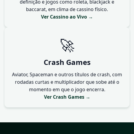
definição e jogos como roleta, blackjack e
baccarat, em clima de cassino físico.
Ver Cassino ao Vivo →
🚀
Crash Games
Aviator, Spaceman e outros títulos de crash, com
rodadas curtas e multiplicador que sobe até o
momento em que o jogo encerra.
Ver Crash Games →