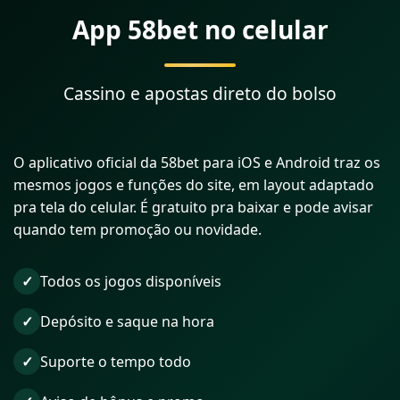
App 58bet no celular
Cassino e apostas direto do bolso
O aplicativo oficial da 58bet para iOS e Android traz os
mesmos jogos e funções do site, em layout adaptado
pra tela do celular. É gratuito pra baixar e pode avisar
quando tem promoção ou novidade.
✓
Todos os jogos disponíveis
✓
Depósito e saque na hora
✓
Suporte o tempo todo